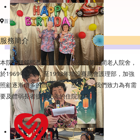
首頁
服務簡介
本院乃鍾錫熙長洲安老院有限公司第一間老人院舍，
於1969年成立，至1993年增設賽馬會護理部，加強
照顧逐漸增多的體弱長者。歷年來，我們致力為有需
要及體弱長者提供完善的住院服務。