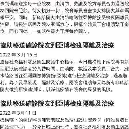
事到碼頭迎接每一位院友，由消防、救護及院方職員合力運送院
友回院舍照顧。待安頓好一切，院舍職員會盡快安排院友與家屬
報平安。同時，新確診院友由消防輪送往亞博館接受檢疫隔離及
治療。請長洲居民及院友家屬放心，機構全體員工會繼續緊守崗
位，同心同德，一如既往盡力守護每位院友。
協助移送確診院友到亞博檢疫隔離及治療
2022 年 3 月 16 日
遵從社會福利署及衞生防護中心指示，今日機構轄下兩院再有新
型冠狀病確診者於黃昏時間，由消防、救護及本院員工合力，經
水陸路送往亞洲國際博覽館(亞博)進行檢疫隔離及治療，過程順
利。為了及早發現、隔離及治療，兩院會繼續每天為所有非確診
院友做抗原快速測試，以減低疫情在院舍內爆發的風險。
協助移送確診院友到亞博檢疫隔離及治療
2022 年 3月 11 日
機構轄下的鍾錫熙長洲安老院及温浩根護理安老院（附設長者日
間護理中心），於今日晚上約七時，遵從社會福利署及衞生防護