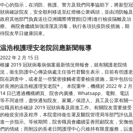
中心的指示，在消防、救護、警方及我們同事協助下，將新型冠
狀病確診院友，安全順利移送至紅燈橋公衆碼頭，並由消防輪及
政府其他部門負責送往亞洲國際博覽館(亞博)進行檢疫隔離及治
療。 兩院會繼續加強清潔及消毒，執行各項抗疫防疫措施，期
待院友早日健康回來。
温浩根護理安老院回應新聞報導
2022 年 2 月 15 日
根據 2019 冠狀病毒病個案最新情況簡報會，就有關護老院情
況，衞生防護中心傳染病處主任張竹君醫生表示，目前有些護老
院在調查中，或者是一些緊密接觸者需要檢疫措施，當中包括位
於長洲的温浩根護理安老院* 。 本院重申，機構於 2022 年 2 月
14 日已透過機構網頁、院舍內廣播、Whatsapp、電郵、電話
等不同途徑，盡快通知院友、家屬／保證人、員工及公眾有關一
位職員初步確診 2019 冠狀病毒及跟進工作。有關院友需要接受
的檢疫安排及程序，本院需待衞生署及醫院管理局等部門評估及
進一步指示。等候期間，院舍職員會繼續妥善照顧院友，安撫他
們的情緒；而附設的長者日間護理中心只維持有限度服務，以進