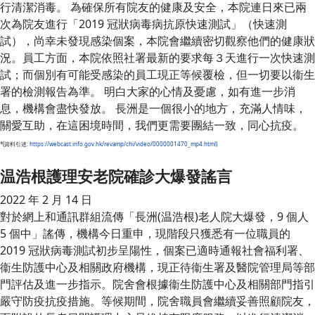
行清潔消毒。 為確保所有院友的健康及安全，本院連日來已兩
次為院友進行「2019 冠狀病毒病抗原快速測試」（快速測
試），尚幸未發現感染個案，本院會繼續密切觀察他們的健康狀
況。員工方面，本院依照社署最新的要求每３天進行一次快速測
試；而個別有可能受感染的員工現正等候覆檢，但一切要以衞生
署的檢測報告為準。 明白大家的心情及憂慮，如有進一步消
息，機構會盡快發放。 長洲是一個很小的地方，充滿人情味，
關愛互助，在這困境時間，我們更需要團結一致，同心抗疫。
*(資料引述:
https://webcast.info.gov.hk/revamp/chi/video/0000001470_mp4.html)
温浩根護理安老院確診大爆發謠言
2022 年 2 月 14 日
對於網上和通訊群組流傳「長洲(温浩根)老人院大爆發，9 個人
5 個中」謠傳，機構今日重申，現階段只獲悉有一位職員的
2019 冠狀病毒測試初步呈陽性，個案已適時通報社會福利署、
衞生防護中心及相關政府機構，現正待衞生署及醫院管理局等部
門評估及進一步指示。院舍會根據衞生防護中心及相關部門指引
嚴守防疫抗疫措施。等候期間，院舍職員會繼續妥善照顧院友，