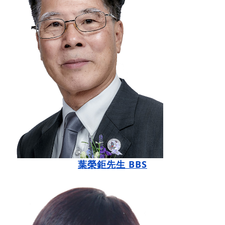
葉榮鉅先生 BBS