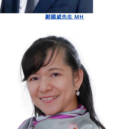
鄺國威先生 MH