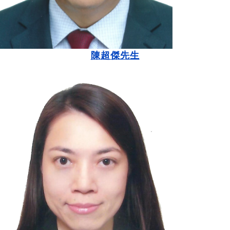
陳超傑先生