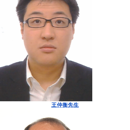
王仲衡先生