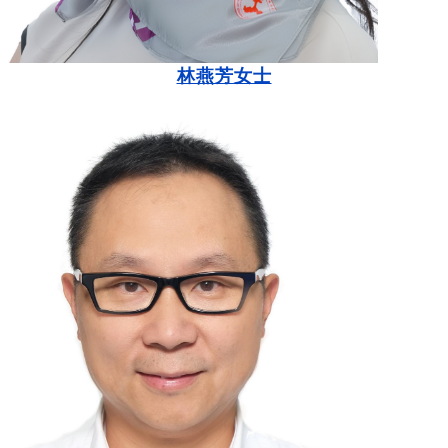
林燕芳女士