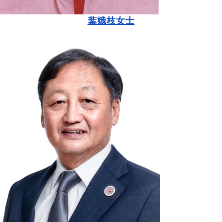
葉娥枝女士