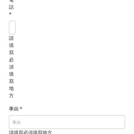
話
*
請
填
寫
必
須
填
寫
地
方
事由
*
請填寫必須填寫地方