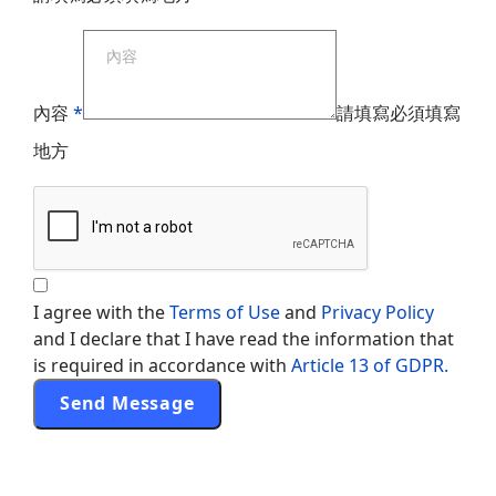
內容
*
請填寫必須填寫
地方
I agree with the
Terms of Use
and
Privacy Policy
and I declare that I have read the information that
is required in accordance with
Article 13 of GDPR.
Send Message