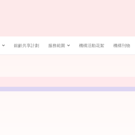
銀齡共享計劃
服務範圍
機構活動花絮
機構刊物