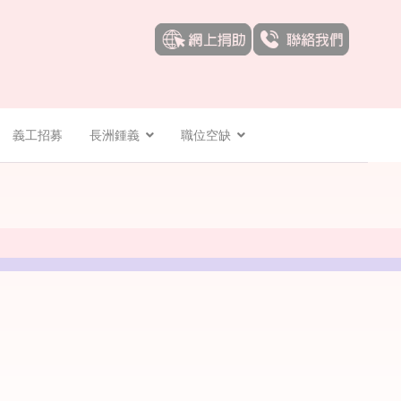
義工招募
長洲鍾義
職位空缺