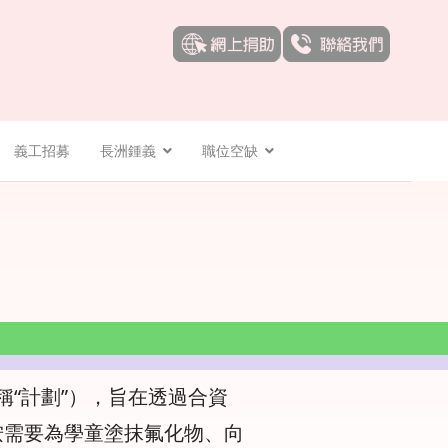
義工招募
長洲鍾義
職位空缺
稱“計劃”），旨在透過合資
按需要為學童塗抹氟化物、向