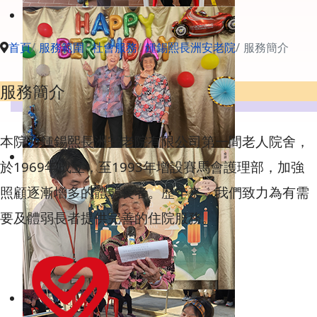
首頁
服務範圍
社會服務
鍾錫熙長洲安老院
服務簡介
服務簡介
本院乃鍾錫熙長洲安老院有限公司第一間老人院舍，
於1969年成立，至1993年增設賽馬會護理部，加強
照顧逐漸增多的體弱長者。歷年來，我們致力為有需
要及體弱長者提供完善的住院服務。