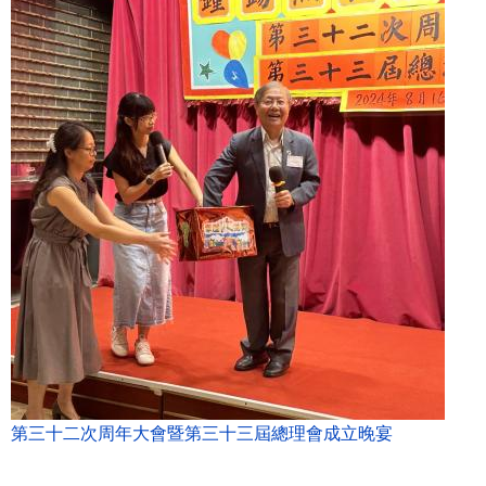
第三十二次周年大會暨第三十三屆總理會成立晚宴