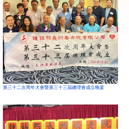
第三十二次周年大會暨第三十三屆總理會成立晚宴