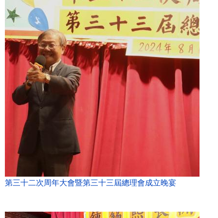
第三十二次周年大會暨第三十三屆總理會成立晚宴