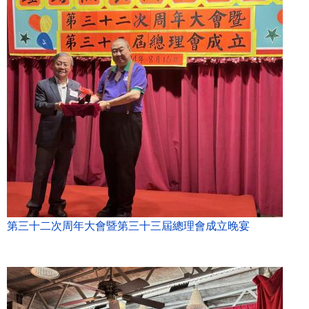
第三十二次周年大會暨第三十三屆總理會成立晚宴