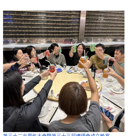
第三十二次周年大會暨第三十三屆總理會成立晚宴